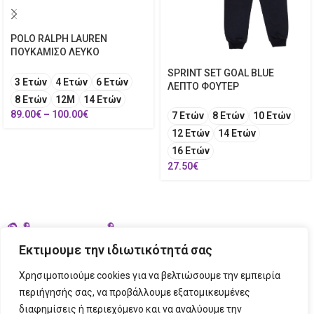
POLO RALPH LAUREN
ΠΟΥΚΑΜΙΣΟ ΛΕΥΚΟ
SPRINT SET GOAL BLUE
3 Ετών
4 Ετών
6 Ετών
ΛΕΠΤΟ ΦΟΥΤΕΡ
8 Ετών
12Μ
14 Ετών
89.00
€
–
100.00
€
7 Ετών
8 Ετών
10 Ετών
12 Ετών
14 Ετών
16 Ετών
27.50
€
Εκτιμουμε την ιδιωτικότητά σας
Χρησιμοποιούμε cookies για να βελτιώσουμε την εμπειρία
περιήγησής σας, να προβάλλουμε εξατομικευμένες
διαφημίσεις ή περιεχόμενο και να αναλύουμε την