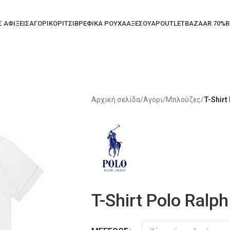
Σ ΑΦΙΞΕΙΣ
ΑΓΟΡΙ
ΚΟΡΙΤΣΙ
ΒΡΕΦΙΚΑ ΡΟΥΧΑ
ΑΞΕΣΟΥΑΡ
OUTLET
BAZAAR 70%
B
Αρχική σελίδα
/
Αγόρι
/
Μπλούζες
/
T-Shirt
T-Shirt Polo Ralp
Alternative: