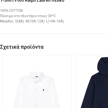
T-Shirt Polo Ralph Lauren Λευκό
100% COTTON
Πλύσιμο στο πλυντήριο στους 30ºC
Μέγεθος: S(8A) M(10A-12A) L(14A-16A)
Σχετικά προϊόντα