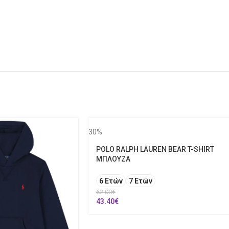
30%
POLO RALPH LAUREN BEAR T-SHIRT
ΜΠΛΟΥΖΑ
6 Ετών
7 Ετών
62.00
€
43.40
€