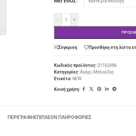
ΜΈΓΕΘΟΣ
-
+
ΠΡΟΣΘ
Σύγκριση
Προσθήκη στη λίστα ε
Κωδικός προϊόντος:
21162486
Κατηγορίες:
Αγόρι
,
Μπλούζες
Ετικέτα:
NEW
Κοινή χρήση:
ΠΕΡΙΓΡΑΦΉ
ΕΠΙΠΛΈΟΝ ΠΛΗΡΟΦΟΡΊΕΣ