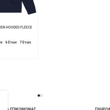
REN HOODED FLEECE
ών
6 Ετών
7 Ετών
ΙΧΕΙΑ ΕΠΙΚΟΙΝΩΝΙΑΣ
ΠΛΗΡΟΦ