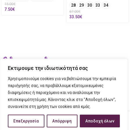
15.00
€
28
29
30
33
34
7.50
€
67.00
€
33.50
€
Εκτιμουμε την ιδιωτικότητά σας
Χρησιμοποιούμε cookies για να βελτιώσουμε την εμπειρία
περιήγησής σας, να προβάλλουμε εξατομικευμένες
διαφημίσεις ή περιεχόμενο και να αναλύουμε την
ΣΤΟΙΧΕΙΑ ΕΠΙΚΟΙΝΩΝΙΑΣ
επισκεψιμότητά μας. Κάνοντας κλικ στο "Αποδοχή όλων",
συναινείτε στη χρήση των cookies από εμάς.
ΠΛΗΡΟΦΟΡΙΕΣ
FIGURINO
2023 CREATED BY
Tech Place
Creative Ideas Creative Solutions.
Επεξεργασία
Απόρριψη
Αποδοχή όλων
τάστημα
ίστα επιθυμιών
Ο λογαριασμός μου
Καλάθι