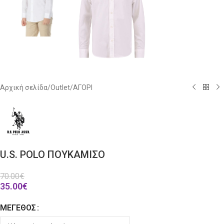
Αρχική σελίδα
/
Outlet
/
ΑΓΟΡΙ
U.S. POLO ΠΟΥΚΑΜΙΣΟ
70.00
€
35.00
€
ΜΈΓΕΘΟΣ
Alternative: