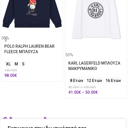
30%
POLO RALPH LAUREN BEAR
FLEECE ΜΠΛΟΥΖΑ
50%
KARL LAGERFELD ΜΠΛΟΥΖΑ
XL
M
S
ΜΑΚΡΥΜΑΝΙΚΟ
140.00
€
98.00
€
8 Ετών
12 Ετών
16 Ετών
82.00
€
–
100.00
€
41.00
€
–
50.00
€