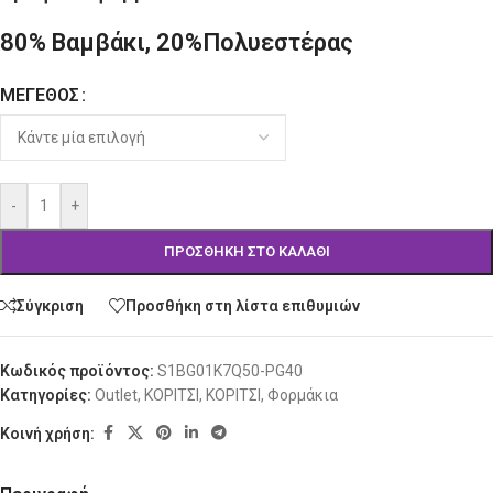
80% Βαμβάκι, 20%Πολυεστέρας
ΜΈΓΕΘΟΣ
Alternative:
-
+
ΠΡΟΣΘΉΚΗ ΣΤΟ ΚΑΛΆΘΙ
Σύγκριση
Προσθήκη στη λίστα επιθυμιών
Κωδικός προϊόντος:
S1BG01K7Q50-PG40
Κατηγορίες:
Outlet
,
ΚΟΡΙΤΣΙ
,
ΚΟΡΙΤΣΙ
,
Φορμάκια
Κοινή χρήση: