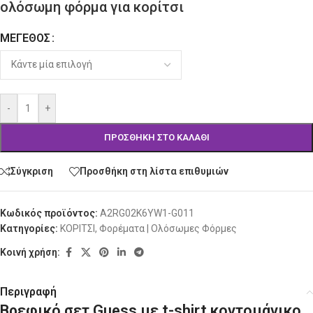
ολόσωμη φόρμα για κορίτσι
ΜΈΓΕΘΟΣ
Alternative:
-
+
ΠΡΟΣΘΉΚΗ ΣΤΟ ΚΑΛΆΘΙ
Σύγκριση
Προσθήκη στη λίστα επιθυμιών
Κωδικός προϊόντος:
A2RG02K6YW1-G011
Κατηγορίες:
ΚΟΡΙΤΣΙ
,
Φορέματα | Ολόσωμες Φόρμες
Κοινή χρήση:
Περιγραφή
Βρεφικό σετ Guess με t-shirt κοντομάνικο