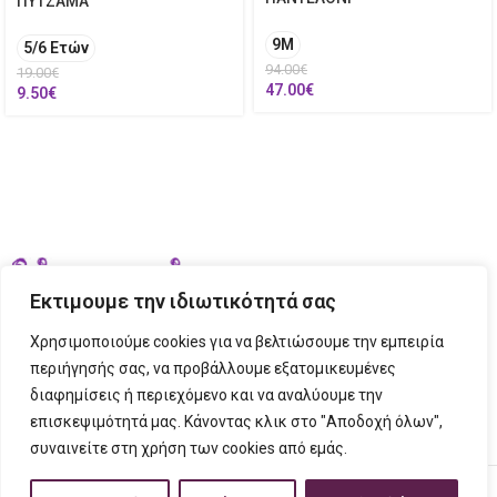
ΠΥΤΖΑΜΑ
9M
5/6 Ετών
94.00
€
19.00
€
47.00
€
9.50
€
Εκτιμουμε την ιδιωτικότητά σας
Χρησιμοποιούμε cookies για να βελτιώσουμε την εμπειρία
περιήγησής σας, να προβάλλουμε εξατομικευμένες
διαφημίσεις ή περιεχόμενο και να αναλύουμε την
ΣΤΟΙΧΕΙΑ ΕΠΙΚΟΙΝΩΝΙΑΣ
επισκεψιμότητά μας. Κάνοντας κλικ στο "Αποδοχή όλων",
συναινείτε στη χρήση των cookies από εμάς.
ΠΛΗΡΟΦΟΡΙΕΣ
FIGURINO
2023 CREATED BY
Tech Place
Creative Ideas Creative Solutions.