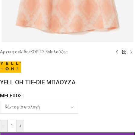
Αρχική σελίδα
/
ΚΟΡΙΤΣΙ
/
Μπλούζες
YELL OH TIE-DIE ΜΠΛΟΥΖΑ
ΜΈΓΕΘΟΣ
Alternative:
-
+