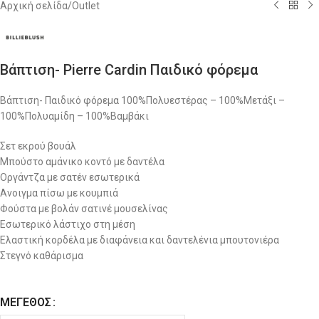
Αρχική σελίδα
/
Outlet
Βάπτιση- Pierre Cardin Παιδικό φόρεμα
Βάπτιση- Παιδικό φόρεμα 100%Πολυεστέρας – 100%Μετάξι –
100%Πολυαμίδη – 100%Βαμβάκι
Σετ εκρού βουάλ
Μπούστο αμάνικο κοντό με δαντέλα
Οργάντζα με σατέν εσωτερικά
Ανοιγμα πίσω με κουμπιά
Φούστα με βολάν σατινέ μουσελίνας
Εσωτερικό λάστιχο στη μέση
Ελαστική κορδέλα με διαφάνεια και δαντελένια μπουτονιέρα
Στεγνό καθάρισμα
ΜΈΓΕΘΟΣ
Alternative: