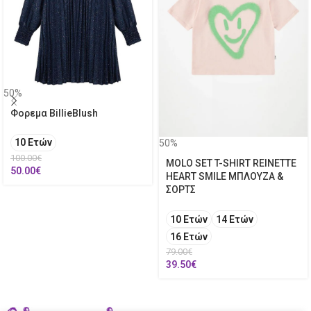
50%
Φορεμα BillieBlush
10 Ετών
50%
100.00
€
MOLO SET T-SHIRT REINETTE
50.00
€
HEART SMILE ΜΠΛΟΥΖΑ &
ΣΟΡΤΣ
10 Ετών
14 Ετών
16 Ετών
79.00
€
39.50
€