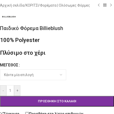
Αρχική σελίδα
/
ΚΟΡΙΤΣΙ
/
Φορέματα | Ολόσωμες Φόρμες
Παιδικό Φόρεμα Billieblush
100% Polyester
Πλύσιμο στο χέρι
ΜΈΓΕΘΟΣ
Alternative:
-
+
ΠΡΟΣΘΉΚΗ ΣΤΟ ΚΑΛΆΘΙ
Σύγκριση
Προσθήκη στη λίστα επιθυμιών