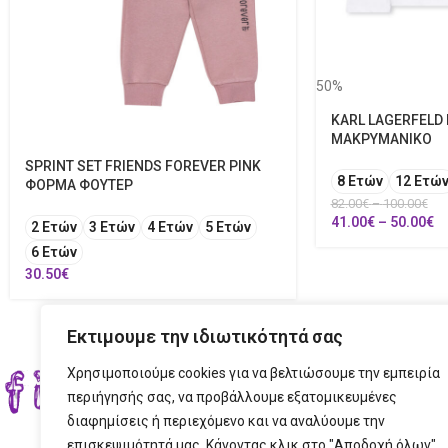
50%
KARL LAGERFELD
ΜΑΚΡΥΜΑΝΙΚΟ
SPRINT SET FRIENDS FOREVER PINK
8 Ετών
12 Ετώ
ΦΟΡΜΑ ΦΟΥΤΕΡ
82.00
€
–
100.00
€
41.00
€
–
50.00
€
2 Ετών
3 Ετών
4 Ετών
5 Ετών
6 Ετών
30.50
€
Εκτιμουμε την ιδιωτικότητά σας
Χρησιμοποιούμε cookies για να βελτιώσουμε την εμπειρία
ΣΤΟ
περιήγησής σας, να προβάλλουμε εξατομικευμένες
διαφημίσεις ή περιεχόμενο και να αναλύουμε την
ΔΙΕ
επισκεψιμότητά μας. Κάνοντας κλικ στο "Αποδοχή όλων",