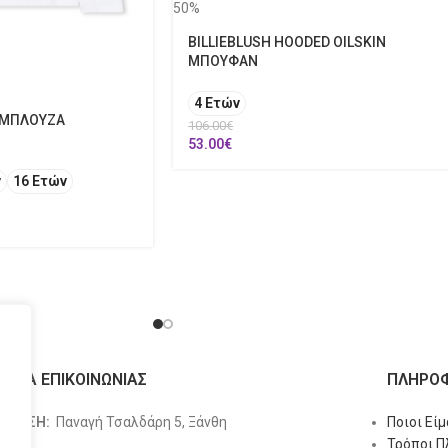
50%
BILLIEBLUSH HOODED OILSKIN
ΜΠΟΥΦΑΝ
4 Ετών
 ΜΠΛΟΥΖΑ
106.00
€
53.00
€
ν
16 Ετών
ΙΧΕΙΑ ΕΠΙΚΟΙΝΩΝΙΑΣ
ΠΛΗΡΟΦ
ΥΘΥΝΣΗ:
Παναγή Τσαλδάρη 5, Ξάνθη
Ποιοι Εί
Τρόποι 