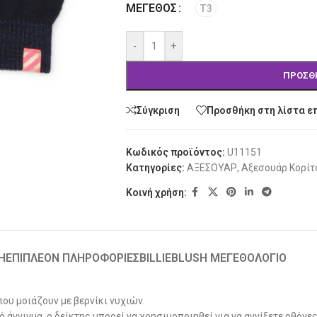
ΜΈΓΕΘΟΣ
T3
-
+
ΠΡΟΣΘ
Σύγκριση
Προσθήκη στη λίστα ε
Κωδικός προϊόντος:
U11151
Κατηγορίες:
ΑΞΕΣΟΥΑΡ
,
Αξεσουάρ Κορίτ
Κοινή χρήση:
Ή
ΕΠΙΠΛΈΟΝ ΠΛΗΡΟΦΟΡΊΕΣ
BILLIEBLUSH ΜΕΓΕΘΟΛΟΓΙΟ
ου μοιάζουν με βερνίκι νυχιών.
ό άγγιγμα, ο δείκτης μπορεί να χρησιμοποιηθεί για να αγγίξετε οθόνε