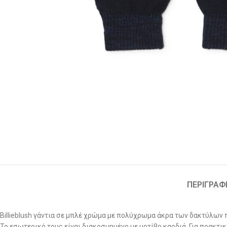
ΠΕΡΙΓΡΑΦ
Billieblush γάντια σε μπλέ χρώμα με πολύχρωμα άκρα των δακτύλων π
Το εσωτερικό τους είναι διακοσμημένο με μοτίβο καρδιά. Για πρακτικ