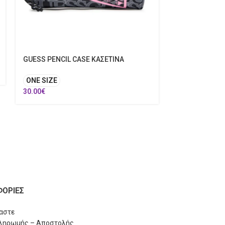
GUESS PENCIL CASE ΚΑΣΕΤΙΝΑ
50%
ONE SIZE
30.00
€
GUESS PADDE
8 Ετών
14 Ε
90.00
€
45.00
€
ΟΡΙΕΣ
μαστε
Πληρωμής – Αποστολής