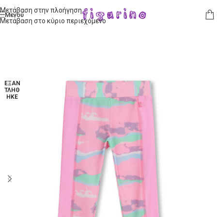
Μετάβαση στην πλοήγηση
Μενού
Μετάβαση στο κύριο περιεχόμενο
ΕΞΑΝ
ΤΛΉΘ
ΗΚΕ