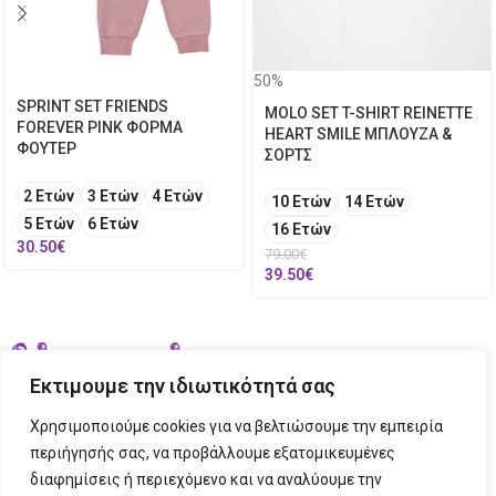
50%
SPRINT SET FRIENDS
MOLO SET T-SHIRT REINETTE
FOREVER PINK ΦΟΡΜΑ
HEART SMILE ΜΠΛΟΥΖΑ &
ΦΟΥΤΕΡ
ΣΟΡΤΣ
2 Ετών
3 Ετών
4 Ετών
10 Ετών
14 Ετών
5 Ετών
6 Ετών
16 Ετών
30.50
€
79.00
€
39.50
€
Εκτιμουμε την ιδιωτικότητά σας
Χρησιμοποιούμε cookies για να βελτιώσουμε την εμπειρία
περιήγησής σας, να προβάλλουμε εξατομικευμένες
διαφημίσεις ή περιεχόμενο και να αναλύουμε την
ΣΤΟΙΧΕΙΑ ΕΠΙΚΟΙΝΩΝΙΑΣ