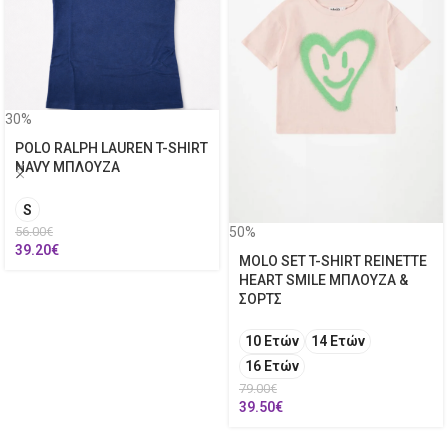
30%
POLO RALPH LAUREN T-SHIRT
NAVY ΜΠΛΟΥΖΑ
S
50%
56.00
€
39.20
€
MOLO SET T-SHIRT REINETTE
HEART SMILE ΜΠΛΟΥΖΑ &
ΣΟΡΤΣ
10 Ετών
14 Ετών
16 Ετών
79.00
€
39.50
€