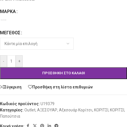
ΜΆΡΚΑ
Alternative:
ΜΈΓΕΘΟΣ
-
+
ΠΡΟΣΘΉΚΗ ΣΤΟ ΚΑΛΆΘΙ
Σύγκριση
Προσθήκη στη λίστα επιθυμιών
Κωδικός προϊόντος:
U19379
Κατηγορίες:
Outlet
,
ΑΞΕΣΟΥΑΡ
,
Αξεσουάρ Κορίτσι
,
ΚΟΡΙΤΣΙ
,
ΚΟΡΙΤΣΙ
,
Παπούτσια
Κοινή χρήση: