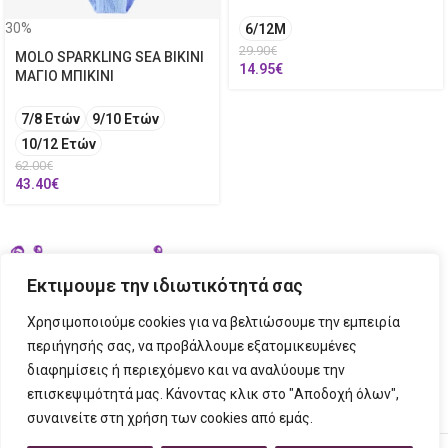
30%
6/12M
29.90
€
MOLO SPARKLING SEA BIKINI
14.95
€
ΜΑΓΙΟ ΜΠΙΚΙΝΙ
7/8 Ετών
9/10 Ετών
10/12 Ετών
62.00
€
43.40
€
Εκτιμουμε την ιδιωτικότητά σας
Χρησιμοποιούμε cookies για να βελτιώσουμε την εμπειρία
περιήγησής σας, να προβάλλουμε εξατομικευμένες
διαφημίσεις ή περιεχόμενο και να αναλύουμε την
ΣΤΟΙΧΕΙΑ ΕΠΙΚΟΙΝΩΝΙΑΣ
επισκεψιμότητά μας. Κάνοντας κλικ στο "Αποδοχή όλων",
συναινείτε στη χρήση των cookies από εμάς.
ΠΛΗΡΟΦΟΡΙΕΣ
FIGURINO
2023 CREATED BY
Tech Place
Creative Ideas Creative Solutions.