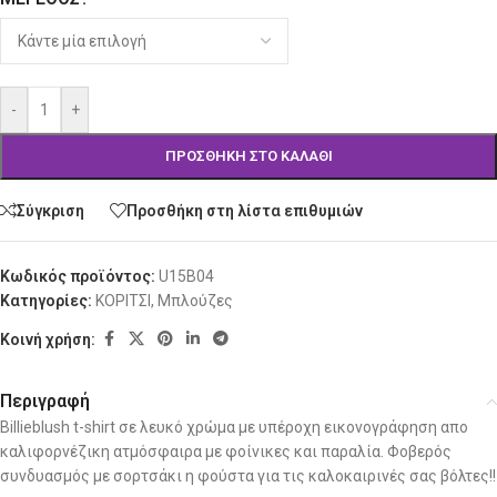
-
+
ΠΡΟΣΘΉΚΗ ΣΤΟ ΚΑΛΆΘΙ
Σύγκριση
Προσθήκη στη λίστα επιθυμιών
Κωδικός προϊόντος:
U15B04
Κατηγορίες:
ΚΟΡΙΤΣΙ
,
Μπλούζες
Κοινή χρήση:
Περιγραφή
Billieblush t-shirt σε λευκό χρώμα με υπέροχη εικονογράφηση απο
καλιφορνέζικη ατμόσφαιρα με φοίνικες και παραλία. Φοβερός
συνδυασμός με σορτσάκι η φούστα για τις καλοκαιρινές σας βόλτες!!