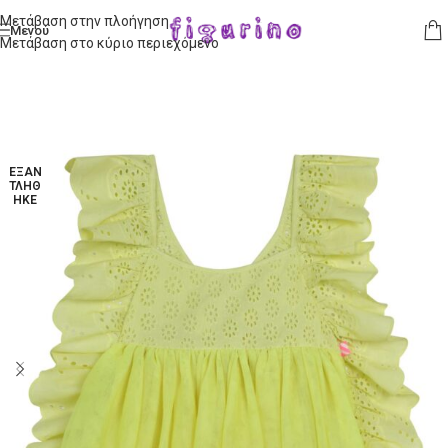
Μετάβαση στην πλοήγηση
Μενού
Μετάβαση στο κύριο περιεχόμενο
ΕΞΑΝ
ΤΛΉΘ
ΗΚΕ