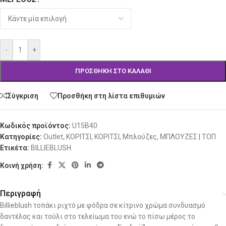
-
+
ΠΡΟΣΘΉΚΗ ΣΤΟ ΚΑΛΆΘΙ
Σύγκριση
Προσθήκη στη λίστα επιθυμιών
Κωδικός προϊόντος:
U15B40
Κατηγορίες:
Outlet
,
ΚΟΡΙΤΣΙ
,
ΚΟΡΙΤΣΙ
,
Μπλούζες
,
ΜΠΛΟΥΖΕΣ | ΤΟΠ
Ετικέτα:
BILLIEBLUSH
Κοινή χρήση:
Περιγραφή
Billieblush τοπάκι ριχτό με φόδρα σε κίτρινο χρώμα συνδυασμό
δαντέλας και τούλι στο τελείωμα του ενώ το πίσω μέρος το