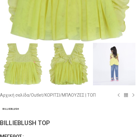
Αρχική σελίδα
/
Outlet
/
ΚΟΡΙΤΣΙ
/
ΜΠΛΟΥΖΕΣ | ΤΟΠ
BILLIEBLUSH TOP
ΜΈΓΕΘΟΣ
Alternative: