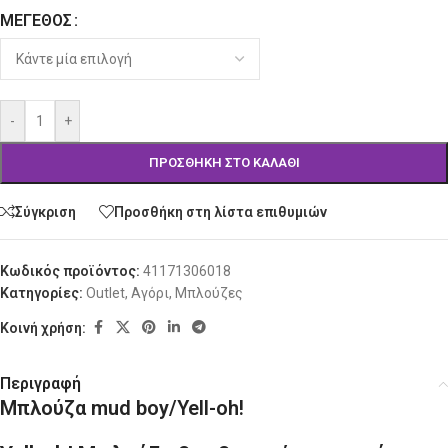
ΜΈΓΕΘΟΣ
Alternative:
-
+
ΠΡΟΣΘΉΚΗ ΣΤΟ ΚΑΛΆΘΙ
Σύγκριση
Προσθήκη στη λίστα επιθυμιών
Κωδικός προϊόντος:
41171306018
Κατηγορίες:
Outlet
,
Αγόρι
,
Μπλούζες
Κοινή χρήση:
Περιγραφή
Μπλούζα mud boy/Yell-oh!