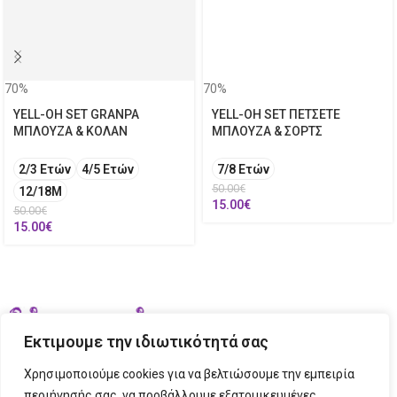
70%
70%
YELL-OH SET GRANPA
YELL-OH SET ΠΕΤΣΕΤΕ
ΜΠΛΟΥΖΑ & ΚΟΛΑΝ
ΜΠΛΟΥΖΑ & ΣΟΡΤΣ
2/3 Ετών
4/5 Ετών
7/8 Ετών
50.00
€
12/18M
15.00
€
50.00
€
15.00
€
Εκτιμουμε την ιδιωτικότητά σας
Χρησιμοποιούμε cookies για να βελτιώσουμε την εμπειρία
περιήγησής σας, να προβάλλουμε εξατομικευμένες