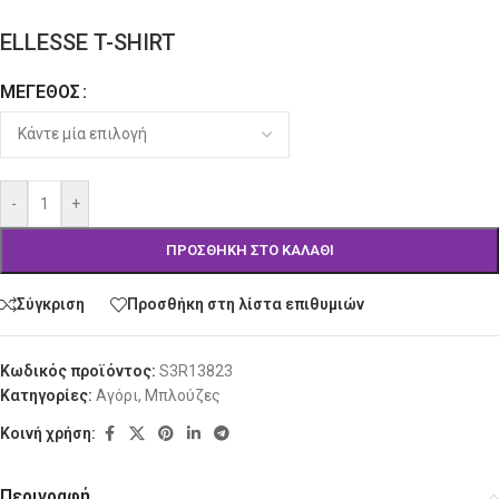
ELLESSE T-SHIRT
ΜΈΓΕΘΟΣ
Alternative:
-
+
ΠΡΟΣΘΉΚΗ ΣΤΟ ΚΑΛΆΘΙ
Σύγκριση
Προσθήκη στη λίστα επιθυμιών
Κωδικός προϊόντος:
S3R13823
Κατηγορίες:
Αγόρι
,
Μπλούζες
Κοινή χρήση:
Περιγραφή