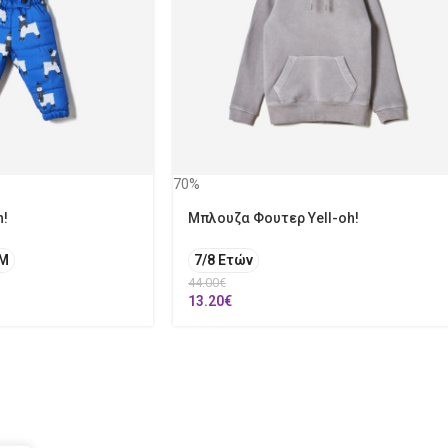
70%
h!
Μπλουζα Φουτερ Yell-oh!
8M
7/8 Ετών
44.00
€
13.20
€