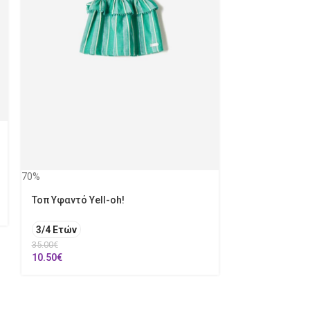
70%
70%
Τοπ Υφαντό Yell-oh!
Πουκάμισο mao
3/4 Ετών
6 Ετών
8 Ετ
35.00
€
50.00
€
10.50
€
15.00
€