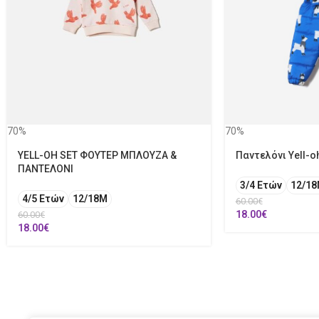
70%
70%
YELL-OH SET ΦΟΥΤΕΡ ΜΠΛΟΥΖΑ &
Παντελόνι Yell-o
ΠΑΝΤΕΛΟΝΙ
3/4 Ετών
12/1
4/5 Ετών
12/18M
60.00
€
18.00
€
60.00
€
18.00
€