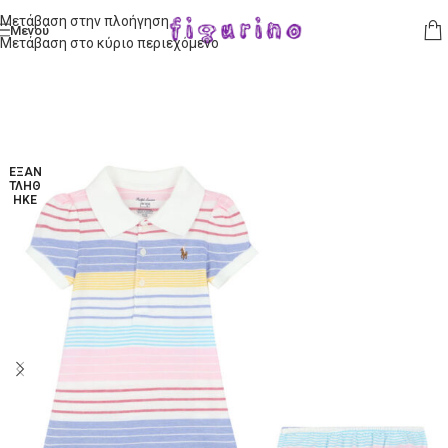
Μετάβαση στην πλοήγηση
Μενού
Μετάβαση στο κύριο περιεχόμενο
ΕΞΑΝ
ΤΛΉΘ
ΗΚΕ