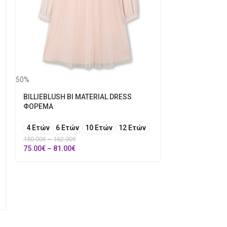
50%
BILLIEBLUSH BI MATERIAL DRESS
50%
ΦΟΡΕΜΑ
DIADORA ΠΑΝ
4 Ετών
6 Ετών
10 Ετών
12 Ετών
XXL
150.00
€
–
162.00
€
44.00
€
75.00
€
–
81.00
€
22.00
€