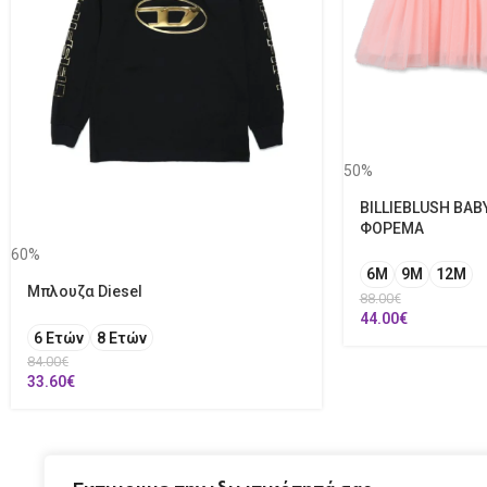
50%
BILLIEBLUSH BAB
ΦΟΡΕΜΑ
60%
6M
9M
12Μ
Μπλουζα Diesel
88.00
€
44.00
€
6 Ετών
8 Ετών
84.00
€
33.60
€