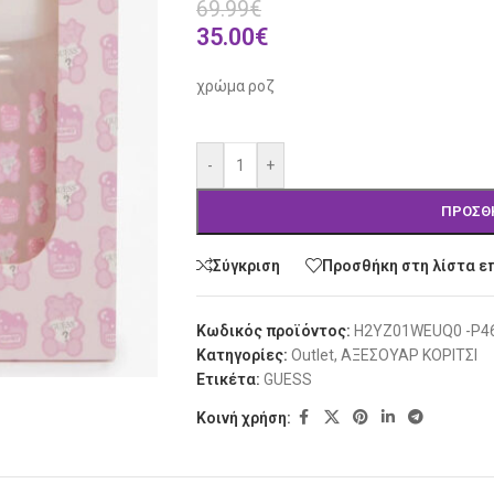
69.99
€
35.00
€
χρώμα ροζ
Alternative:
-
+
ΠΡΟΣΘ
Σύγκριση
Προσθήκη στη λίστα ε
Κωδικός προϊόντος:
H2YZ01WEUQ0 -P4
Κατηγορίες:
Outlet
,
ΑΞΕΣΟΥΑΡ ΚΟΡΙΤΣΙ
Ετικέτα:
GUESS
Κοινή χρήση: