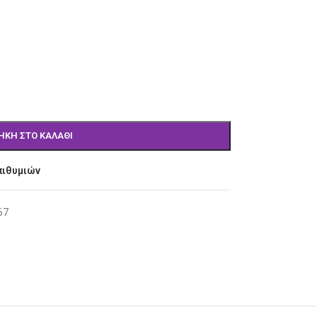
ΉΚΗ ΣΤΟ ΚΑΛΆΘΙ
πιθυμιών
67