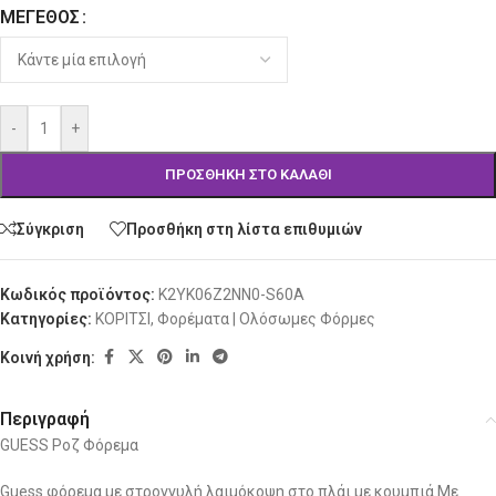
ΜΈΓΕΘΟΣ
Alternative:
-
+
ΠΡΟΣΘΉΚΗ ΣΤΟ ΚΑΛΆΘΙ
Σύγκριση
Προσθήκη στη λίστα επιθυμιών
Κωδικός προϊόντος:
K2YK06Z2NN0-S60A
Κατηγορίες:
ΚΟΡΙΤΣΙ
,
Φορέματα | Ολόσωμες Φόρμες
Κοινή χρήση:
Περιγραφή
GUESS Ροζ Φόρεμα
Guess φόρεμα με στρογγυλή λαιμόκοψη στο πλάι με κουμπιά.Με