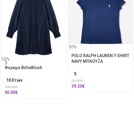
30%
POLO RALPH LAUREN T-SHIRT
50%
NAVY ΜΠΛΟΥΖΑ
Φορεμα BillieBlush
S
10 Ετών
56.00
€
39.20
€
100.00
€
50.00
€