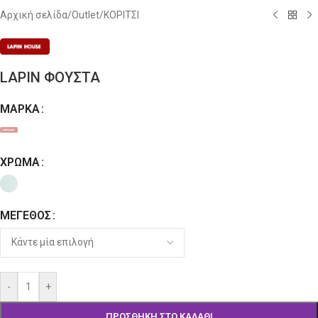
Αρχική σελίδα
/
Outlet
/
ΚΟΡΙΤΣΙ
LAPIN ΦΟΥΣΤΑ
ΜΆΡΚΑ
Alternative:
ΧΡΏΜΑ
ΜΈΓΕΘΟΣ
-
+
ΠΡΟΣΘΉΚΗ ΣΤΟ ΚΑΛΆΘΙ