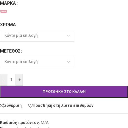
ΜΆΡΚΑ
Alternative:
ΧΡΏΜΑ
ΜΈΓΕΘΟΣ
-
+
ΠΡΟΣΘΉΚΗ ΣΤΟ ΚΑΛΆΘΙ
Σύγκριση
Προσθήκη στη λίστα επιθυμιών
Κωδικός προϊόντος:
Μ/Δ