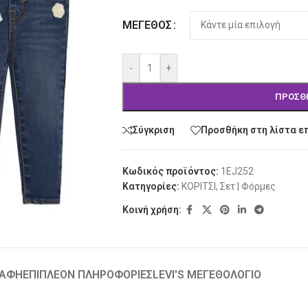
ΜΈΓΕΘΟΣ
-
+
ΠΡΟΣΘ
Σύγκριση
Προσθήκη στη λίστα ε
Κωδικός προϊόντος:
1EJ252
Κατηγορίες:
ΚΟΡΙΤΣΙ
,
Σετ | Φόρμες
Κοινή χρήση:
ΡΑΦΉ
ΕΠΙΠΛΈΟΝ ΠΛΗΡΟΦΟΡΊΕΣ
LEVI'S ΜΕΓΕΘΟΛΟΓΙΟ