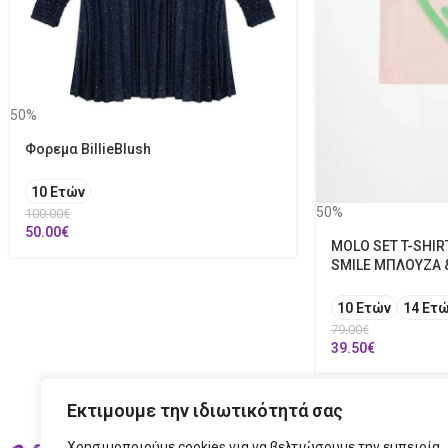
50%
Φορεμα BillieBlush
10 Ετών
50%
100.00
€
50.00
€
MOLO SET T-SHIR
SMILE ΜΠΛΟΥΖΑ 
10 Ετών
14 Ετ
79.00
€
39.50
€
Εκτιμουμε την ιδιωτικότητά σας
Χρησιμοποιούμε cookies για να βελτιώσουμε την εμπειρία