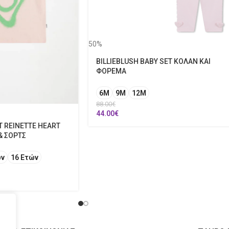
50%
BILLIEBLUSH BABY SET ΚΟΛΑΝ ΚΑΙ
ΦΟΡΕΜΑ
6M
9M
12Μ
88.00
€
44.00
€
T REINETTE HEART
& ΣΟΡΤΣ
ών
16 Ετών