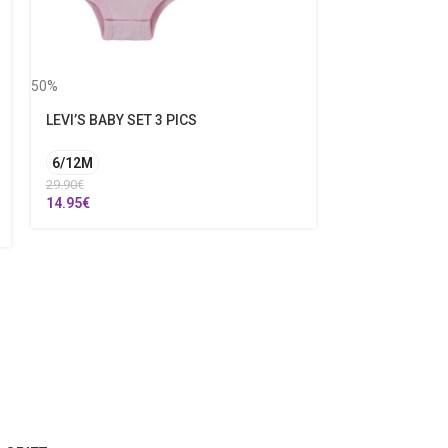
50%
LEVI’S BABY SET 3 PICS
6/12M
50%
29.90
€
14.95
€
BILLIEBLUSH 
26
38.00
€
19.00
€