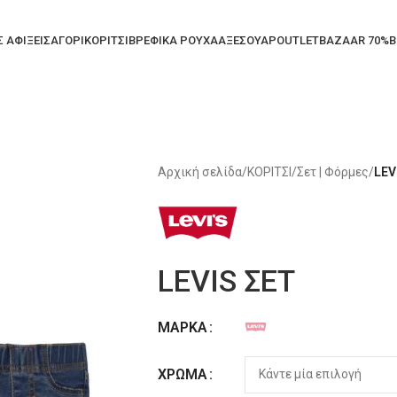
Σ ΑΦΙΞΕΙΣ
ΑΓΟΡΙ
ΚΟΡΙΤΣΙ
ΒΡΕΦΙΚΑ ΡΟΥΧΑ
ΑΞΕΣΟΥΑΡ
OUTLET
BAZAAR 70%
B
Αρχική σελίδα
/
ΚΟΡΙΤΣΙ
/
Σετ | Φόρμες
/
LEV
LEVIS ΣΕΤ
ΜΆΡΚΑ
Alternative:
ΧΡΏΜΑ