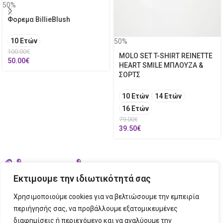
50%
Φορεμα BillieBlush
10 Ετών
50%
100.00
€
MOLO SET T-SHIRT REINETTE
50.00
€
HEART SMILE ΜΠΛΟΥΖΑ &
ΣΟΡΤΣ
10 Ετών
14 Ετών
16 Ετών
79.00
€
39.50
€
Εκτιμουμε την ιδιωτικότητά σας
Χρησιμοποιούμε cookies για να βελτιώσουμε την εμπειρία
περιήγησής σας, να προβάλλουμε εξατομικευμένες
διαφημίσεις ή περιεχόμενο και να αναλύουμε την