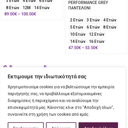
3 Ετών
4 Ετών
6 Ετών
PERFORMANCE GREY
8 Ετών
12Μ
14 Ετών
ΠΑΝΤΕΛΟΝΙ
89.00
€
–
100.00
€
2 Ετών
3 Ετών
4 Ετών
5 Ετών
6 Ετών
8 Ετών
10 Ετών
12 Ετών
14 Ετών
16 Ετών
47.50
€
–
53.50
€
Εκτιμουμε την ιδιωτικότητά σας
Χρησιμοποιούμε cookies για να βελτιώσουμε την εμπειρία
περιήγησής σας, να προβάλλουμε εξατομικευμένες
διαφημίσεις ή περιεχόμενο και να αναλύουμε την
ΣΤΟΙΧΕΙΑ ΕΠΙΚΟΙΝΩΝΙΑΣ
επισκεψιμότητά μας. Κάνοντας κλικ στο "Αποδοχή όλων",
συναινείτε στη χρήση των cookies από εμάς.
ΠΛΗΡΟΦΟΡΙΕΣ
FIGURINO
2023 CREATED BY
Tech Place
Creative Ideas Creative Solutions.