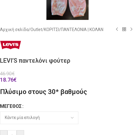
Αρχική σελίδα
/
Outlet
/
ΚΟΡΙΤΣΙ
/
ΠΑΝΤΕΛΟΝΙΑ | ΚΟΛΑΝ
LEVI’S παντελόνι φούτερ
46.90
€
18.76
€
Πλύσιμο στους 30* βαθμούς
ΜΈΓΕΘΟΣ
Alternative: