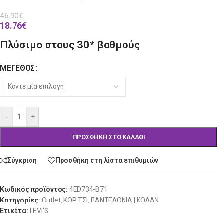
46.90
€
18.76
€
Πλύσιμο στους 30* βαθμούς
ΜΈΓΕΘΟΣ
Alternative:
-
+
ΠΡΟΣΘΉΚΗ ΣΤΟ ΚΑΛΆΘΙ
Σύγκριση
Προσθήκη στη λίστα επιθυμιών
Κωδικός προϊόντος:
4ED734-B71
Κατηγορίες:
Outlet
,
ΚΟΡΙΤΣΙ
,
ΠΑΝΤΕΛΟΝΙΑ | ΚΟΛΑΝ
Ετικέτα:
LEVI'S