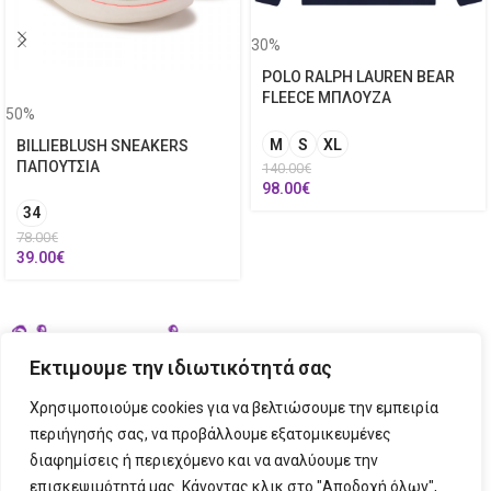
30%
POLO RALPH LAUREN BEAR
FLEECE ΜΠΛΟΥΖΑ
50%
M
S
XL
BILLIEBLUSH SNEAKERS
ΠΑΠΟΥΤΣΙΑ
140.00
€
98.00
€
34
78.00
€
39.00
€
Εκτιμουμε την ιδιωτικότητά σας
Χρησιμοποιούμε cookies για να βελτιώσουμε την εμπειρία
περιήγησής σας, να προβάλλουμε εξατομικευμένες
διαφημίσεις ή περιεχόμενο και να αναλύουμε την
ΣΤΟΙΧΕΙΑ ΕΠΙΚΟΙΝΩΝΙΑΣ
επισκεψιμότητά μας. Κάνοντας κλικ στο "Αποδοχή όλων",