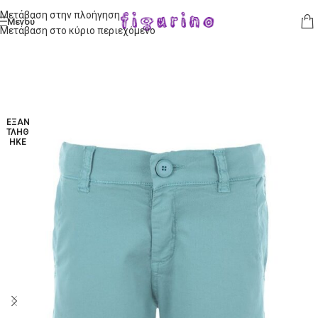
Μετάβαση στην πλοήγηση
Μενού
Μετάβαση στο κύριο περιεχόμενο
ΕΞΑΝ
ΤΛΉΘ
ΗΚΕ