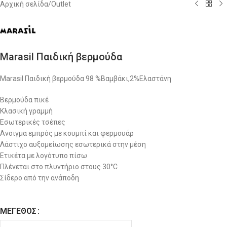
Αρχική σελίδα
/
Outlet
Marasil Παιδική βερμούδα
Marasil Παιδική βερμούδα 98 %Βαμβάκι,2%Ελαστάνη
Βερμούδα πικέ
Κλασική γραμμή
Εσωτερικές τσέπες
Ανοιγμα εμπρός με κουμπί και φερμουάρ
Λάστιχο αυξομείωσης εσωτερικά στην μέση
Ετικέτα με λογότυπο πίσω
Πλένεται στο πλυντήριο στους 30°C
Σίδερο από την ανάποδη
ΜΈΓΕΘΟΣ
Alternative: