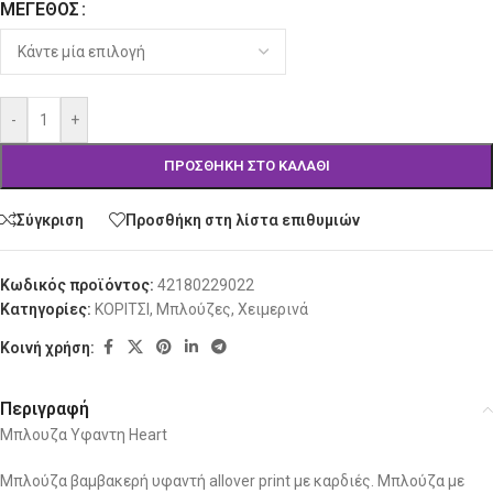
ΜΈΓΕΘΟΣ
Alternative:
-
+
ΠΡΟΣΘΉΚΗ ΣΤΟ ΚΑΛΆΘΙ
Σύγκριση
Προσθήκη στη λίστα επιθυμιών
Κωδικός προϊόντος:
42180229022
Κατηγορίες:
ΚΟΡΙΤΣΙ
,
Μπλούζες
,
Χειμερινά
Κοινή χρήση:
Περιγραφή
Μπλουζα Υφαντη Heart
Μπλούζα βαμβακερή υφαντή allover print με καρδιές. Μπλούζα με