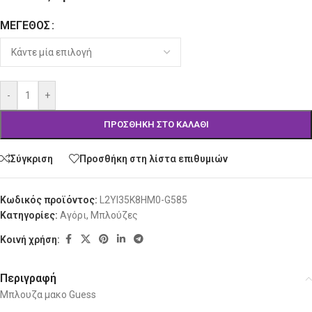
ΜΈΓΕΘΟΣ
Alternative:
-
+
ΠΡΟΣΘΉΚΗ ΣΤΟ ΚΑΛΆΘΙ
Σύγκριση
Προσθήκη στη λίστα επιθυμιών
Κωδικός προϊόντος:
L2YI35K8HM0-G585
Κατηγορίες:
Αγόρι
,
Μπλούζες
Κοινή χρήση:
Περιγραφή
Μπλουζα μακο Guess