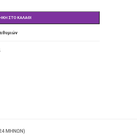
ΉΚΗ ΣΤΟ ΚΑΛΆΘΙ
πιθυμιών
5
-24 ΜΗΝΏΝ)