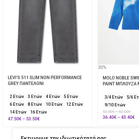
30%
LEVI’S 511 SLIM NON PERFORMANCE
MOLO NOBLE SWI
GREY ΠΑΝΤΕΛΟΝΙ
PAINT ΜΠΛΟΥΖΑ 
2 Ετών
3 Ετών
4 Ετών
5 Ετών
3/4 Ετών
5/6 Ε
6 Ετών
8 Ετών
10 Ετών
12 Ετών
9/10 Ετών
52.00
€
–
62.00
€
14 Ετών
16 Ετών
36.40
€
–
43.40
€
47.50
€
–
53.50
€
Εκτιμουμε την ιδιωτικότητά σας