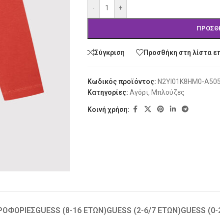
-
+
ΠΡΟΣΘ
Σύγκριση
Προσθήκη στη λίστα ε
Κωδικός προϊόντος:
N2YI01K8HM0-A50
Κατηγορίες:
Αγόρι
,
Μπλούζες
Κοινή χρήση:
ΡΟΦΟΡΊΕΣ
GUESS (8-16 ΕΤΏΝ)
GUESS (2-6/7 ΕΤΏΝ)
GUESS (0