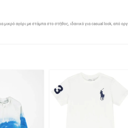
α μικρό αγόρι με στάμπα στο στήθος, ιδανικό για casual look, από ορ