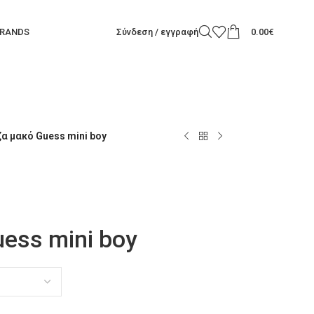
RANDS
Σύνδεση / εγγραφή
0.00
€
α μακό Guess mini boy
ess mini boy