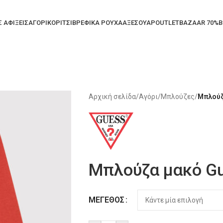
Σ ΑΦΙΞΕΙΣ
ΑΓΟΡΙ
ΚΟΡΙΤΣΙ
ΒΡΕΦΙΚΑ ΡΟΥΧΑ
ΑΞΕΣΟΥΑΡ
OUTLET
BAZAAR 70%
B
Αρχική σελίδα
/
Αγόρι
/
Μπλούζες
/
Μπλούζ
Μπλούζα μακό Gu
Alternative:
ΜΈΓΕΘΟΣ