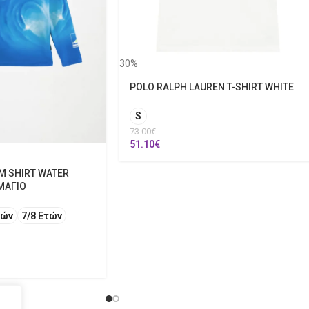
30%
POLO RALPH LAUREN T-SHIRT WHITE
S
73.00
€
51.10
€
M SHIRT WATER
ΜΑΓΙΟ
τών
7/8 Ετών