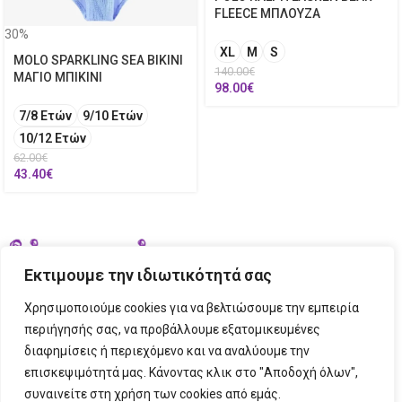
FLEECE ΜΠΛΟΥΖΑ
30%
XL
M
S
MOLO SPARKLING SEA BIKINI
140.00
€
ΜΑΓΙΟ ΜΠΙΚΙΝΙ
98.00
€
7/8 Ετών
9/10 Ετών
10/12 Ετών
62.00
€
43.40
€
Εκτιμουμε την ιδιωτικότητά σας
Χρησιμοποιούμε cookies για να βελτιώσουμε την εμπειρία
περιήγησής σας, να προβάλλουμε εξατομικευμένες
διαφημίσεις ή περιεχόμενο και να αναλύουμε την
ΣΤΟΙΧΕΙΑ ΕΠΙΚΟΙΝΩΝΙΑΣ
επισκεψιμότητά μας. Κάνοντας κλικ στο "Αποδοχή όλων",
συναινείτε στη χρήση των cookies από εμάς.
ΠΛΗΡΟΦΟΡΙΕΣ