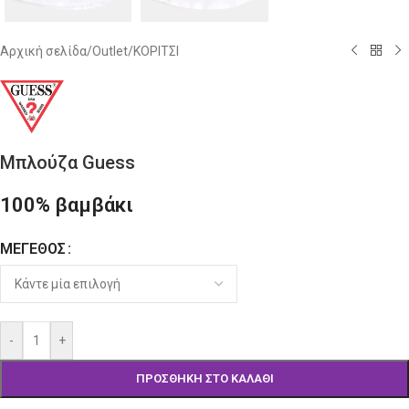
Αρχική σελίδα
/
Outlet
/
ΚΟΡΙΤΣΙ
Μπλούζα Guess
100% βαμβάκι
ΜΈΓΕΘΟΣ
Alternative:
-
+
ΠΡΟΣΘΉΚΗ ΣΤΟ ΚΑΛΆΘΙ