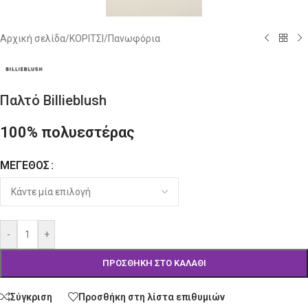
Αρχική σελίδα
/
ΚΟΡΙΤΣΙ
/
Πανωφόρια
Παλτό Billieblush
100% πολυεστέρας
ΜΈΓΕΘΟΣ
Alternative:
-
+
ΠΡΟΣΘΉΚΗ ΣΤΟ ΚΑΛΆΘΙ
Σύγκριση
Προσθήκη στη λίστα επιθυμιών