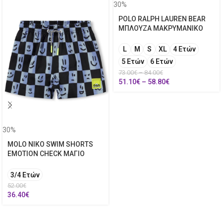
30%
POLO RALPH LAUREN BEAR
ΜΠΛΟΥΖΑ ΜΑΚΡΥΜΑΝΙΚΟ
L
M
S
XL
4 Ετών
5 Ετών
6 Ετών
73.00
€
–
84.00
€
51.10
€
–
58.80
€
30%
MOLO NIKO SWIM SHORTS
EMOTION CHECK ΜΑΓΙΟ
3/4 Ετών
52.00
€
36.40
€