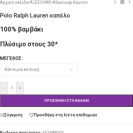
Αρχική σελίδα
/
ΑΞΕΣΟΥΑΡ
/
Αξεσουάρ Κορίτσι
Polo Ralph Lauren καπέλο
100% βαμβάκι
Πλύσιμο στους 30*
ΜΈΓΕΘΟΣ
Alternative:
-
+
ΠΡΟΣΘΉΚΗ ΣΤΟ ΚΑΛΆΘΙ
Σύγκριση
Προσθήκη στη λίστα επιθυμιών
Κωδικός προϊόντος:
552489005