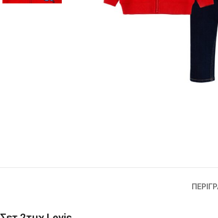
ΠΕΡΙΓ
Σετ 2τμχ Levis