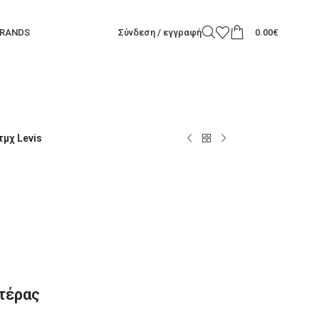
RANDS
Σύνδεση / εγγραφή
0.00
€
τμχ Levis
τέρας