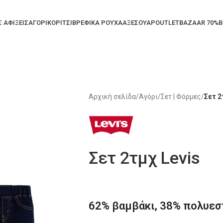
Σ ΑΦΙΞΕΙΣ
ΑΓΟΡΙ
ΚΟΡΙΤΣΙ
ΒΡΕΦΙΚΑ ΡΟΥΧΑ
ΑΞΕΣΟΥΑΡ
OUTLET
BAZAAR 70%
B
Αρχική σελίδα
/
Αγόρι
/
Σετ | Φόρμες
/
Σετ 2
Σετ 2τμχ Levis
62% βαμβάκι, 38% πολυεσ