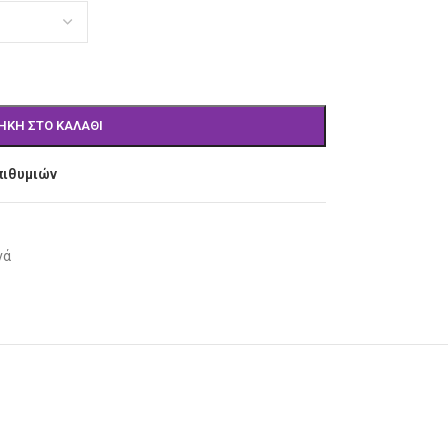
ΉΚΗ ΣΤΟ ΚΑΛΆΘΙ
πιθυμιών
νά