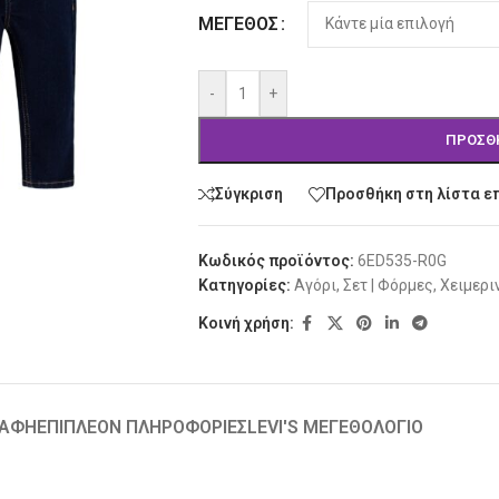
Alternative:
ΜΈΓΕΘΟΣ
-
+
ΠΡΟΣΘ
Σύγκριση
Προσθήκη στη λίστα ε
Κωδικός προϊόντος:
6ED535-R0G
Κατηγορίες:
Αγόρι
,
Σετ | Φόρμες
,
Χειμερι
Κοινή χρήση:
ΡΑΦΉ
ΕΠΙΠΛΈΟΝ ΠΛΗΡΟΦΟΡΊΕΣ
LEVI'S ΜΕΓΕΘΟΛΟΓΙΟ