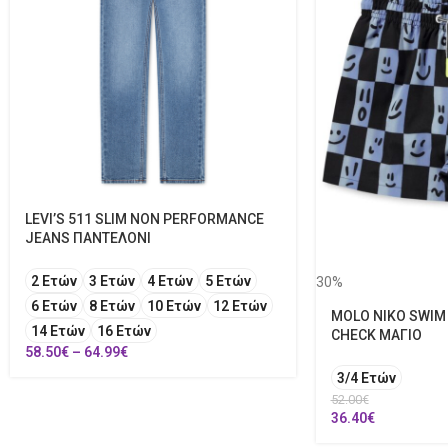
LEVI’S 511 SLIM NON PERFORMANCE
JEANS ΠΑΝΤΕΛΟΝΙ
2 Ετών
3 Ετών
4 Ετών
5 Ετών
30%
6 Ετών
8 Ετών
10 Ετών
12 Ετών
MOLO NIKO SWIM
14 Ετών
16 Ετών
CHECK ΜΑΓΙΟ
58.50
€
–
64.99
€
3/4 Ετών
52.00
€
36.40
€