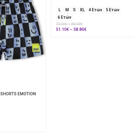
L
M
S
XL
4 Ετών
5 Ετών
6 Ετών
73.00
€
–
84.00
€
51.10
€
–
58.80
€
 SHORTS EMOTION