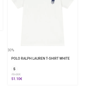
30%
POLO RALPH LAUREN T-SHIRT WHITE
30%
S
73.00
€
POLO RALPH L
51.10
€
ΜΠΛΟΥΖΑ
6 Ετών
7 Ετ
62.00
€
43.40
€