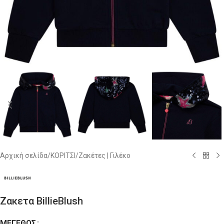
Αρχική σελίδα
/
ΚΟΡΙΤΣΙ
/
Ζακέτες | Γιλέκο
Ζακετα BillieBlush
ΜΈΓΕΘΟΣ
Alternative: