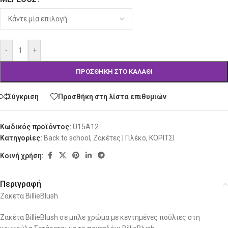
-
+
ΠΡΟΣΘΉΚΗ ΣΤΟ ΚΑΛΆΘΙ
Σύγκριση
Προσθήκη στη λίστα επιθυμιών
Κωδικός προϊόντος:
U15A12
Κατηγορίες:
Back to school
,
Ζακέτες | Γιλέκο
,
ΚΟΡΙΤΣΙ
Κοινή χρήση:
Περιγραφή
Ζακετα BillieBlush
Ζακέτα BillieBlush σε μπλε χρώμα με κεντημένες πούλιες στη