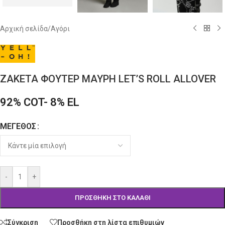
Αρχική σελίδα
/
Αγόρι
ΖΑΚΕΤΑ ΦΟΥΤΕΡ ΜΑΥΡΗ LET’S ROLL ALLOVER
92% COT- 8% EL
ΜΈΓΕΘΟΣ
Alternative:
-
+
ΠΡΟΣΘΉΚΗ ΣΤΟ ΚΑΛΆΘΙ
Σύγκριση
Προσθήκη στη λίστα επιθυμιών