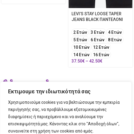
LEVI’S STAY LOOSE TAPER
JEANS BLACK ΠΑΝΤΕΛΟΝΙ
2 Ετών
3 Ετών
4 Ετών
5 Ετών
6 Ετών
8 Ετών
10 Ετών
12 Ετών
14 Ετών
16 Ετών
37.50
€
–
42.50
€
Εκτιμουμε την ιδιωτικότητά σας
Χρησιμοποιούμε cookies για να βελτιώσουμε την εμπειρία
περιήγησής σας, να προβάλλουμε εξατομικευμένες
διαφημίσεις ή περιεχόμενο και να αναλύουμε την
ΣΤΟΙΧΕΙΑ ΕΠΙΚΟΙΝΩΝΙΑΣ
επισκεψιμότητά μας. Κάνοντας κλικ στο "Αποδοχή όλων",
συναινείτε στη χρήση των cookies από εμάς.
ΠΛΗΡΟΦΟΡΙΕΣ